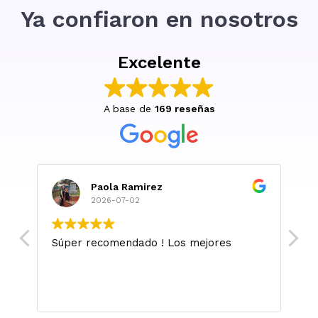
Ya confiaron en nosotros
Excelente
A base de
169 reseñas
Paola Ramirez
2026-07-02
Súper recomendado ! Los mejores
M
l
m
.
L
si
sa