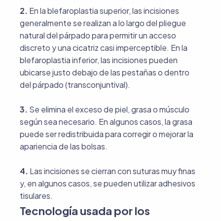
2.
En la blefaroplastia superior, las incisiones
generalmente se realizan a lo largo del pliegue
natural del párpado para permitir un acceso
discreto y una cicatriz casi imperceptible. En la
blefaroplastia inferior, las incisiones pueden
ubicarse justo debajo de las pestañas o dentro
del párpado (transconjuntival).
3.
Se elimina el exceso de piel, grasa o músculo
según sea necesario. En algunos casos, la grasa
puede ser redistribuida para corregir o mejorar la
apariencia de las bolsas.
4.
Las incisiones se cierran con suturas muy finas
y, en algunos casos, se pueden utilizar adhesivos
tisulares.
Tecnología usada por los