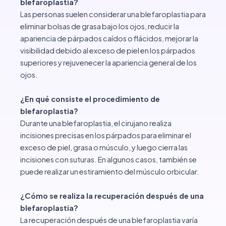
blefaroplastia?
Las personas suelen considerar una blefaroplastia para
eliminar bolsas de grasa bajo los ojos, reducir la
apariencia de párpados caídos o flácidos, mejorar la
visibilidad debido al exceso de piel en los párpados
superiores y rejuvenecer la apariencia general de los
ojos.
¿En qué consiste el procedimiento de
blefaroplastia?
Durante una blefaroplastia, el cirujano realiza
incisiones precisas en los párpados para eliminar el
exceso de piel, grasa o músculo, y luego cierra las
incisiones con suturas. En algunos casos, también se
puede realizar un estiramiento del músculo orbicular.
¿Cómo se realiza la recuperación después de una
blefaroplastia?
La recuperación después de una blefaroplastia varía