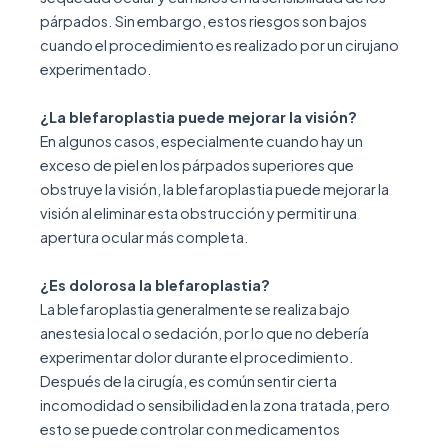
párpados. Sin embargo, estos riesgos son bajos
cuando el procedimiento es realizado por un cirujano
experimentado.
¿La blefaroplastia puede mejorar la visión?
En algunos casos, especialmente cuando hay un
exceso de piel en los párpados superiores que
obstruye la visión, la blefaroplastia puede mejorar la
visión al eliminar esta obstrucción y permitir una
apertura ocular más completa.
¿Es dolorosa la blefaroplastia?
La blefaroplastia generalmente se realiza bajo
anestesia local o sedación, por lo que no debería
experimentar dolor durante el procedimiento.
Después de la cirugía, es común sentir cierta
incomodidad o sensibilidad en la zona tratada, pero
esto se puede controlar con medicamentos