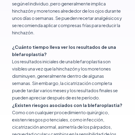
según el individuo, pero generalmente implica
hinchazón y moretones alrededor de los ojos durante
unos días o semanas. Se pueden recetar analgésicos y
se recomienda aplicar compresas frías para reducir la
hinchazón.
¿Cuánto tiempo lleva ver los resultados de una
blefaroplastia?
Los resultados iniciales de una blefaroplastia son
visibles una vez que la hinchazón y los moretones
disminuyen, generalmente dentro de algunas
semanas. Sin embargo, la cicatrización completa
puede tardar varios meses y los resultados finales se
pueden apreciar después de este período.
¿Existen riesgos asociados con la blefaroplastia?
Como con cualquier procedimiento quirúrgico,
existen riesgos potenciales, como infección,
cicatrización anormal, asimetría de los párpados,
sequedad ocular y cambios en la sensibilidad de los