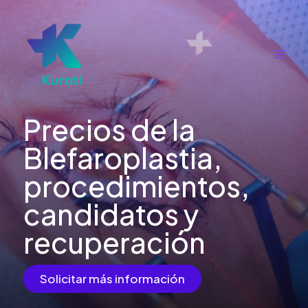
Ir
al
contenido
Main
Men
Precios de la
Blefaroplastia,
procedimientos,
candidatos y
recuperación
Solicitar más información