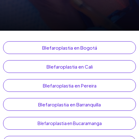
Blefaroplastia en Bogotá
Blefaroplastia en Cali
Blefaroplastia en Pereira
Blefaroplastia en Barranquilla
Blefaroplastia en Bucaramanga