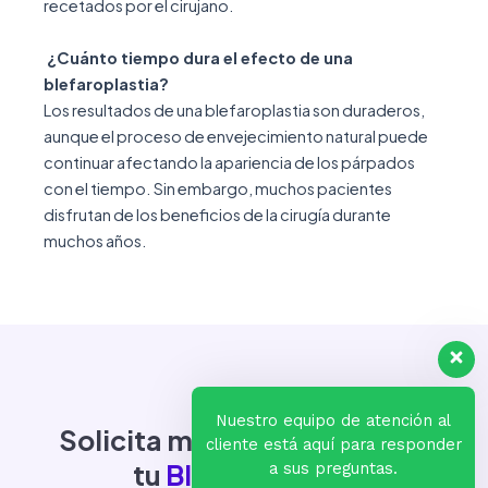
recetados por el cirujano.
¿Cuánto tiempo dura el efecto de una
blefaroplastia?
Los resultados de una blefaroplastia son duraderos,
aunque el proceso de envejecimiento natural puede
continuar afectando la apariencia de los párpados
con el tiempo. Sin embargo, muchos pacientes
disfrutan de los beneficios de la cirugía durante
muchos años.
Nuestro equipo de atención al
Solicita más información de
cliente está aquí para responder
tu
Blefaroplastia
a sus preguntas.