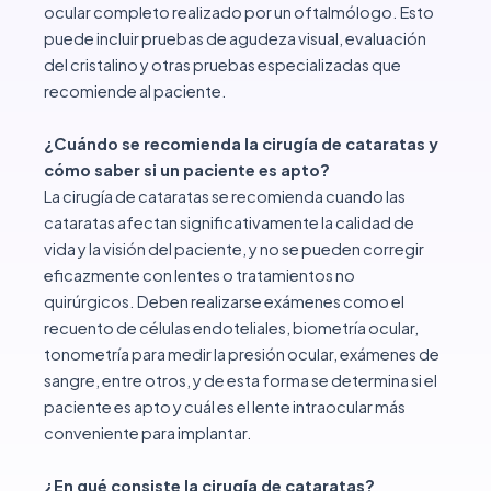
ocular completo realizado por un oftalmólogo. Esto
puede incluir pruebas de agudeza visual, evaluación
del cristalino y otras pruebas especializadas que
recomiende al paciente.
¿Cuándo se recomienda la cirugía de cataratas y
cómo saber si un paciente es apto?
La cirugía de cataratas se recomienda cuando las
cataratas afectan significativamente la calidad de
vida y la visión del paciente, y no se pueden corregir
eficazmente con lentes o tratamientos no
quirúrgicos. Deben realizarse exámenes como el
recuento de células endoteliales, biometría ocular,
tonometría para medir la presión ocular, exámenes de
sangre, entre otros, y de esta forma se determina si el
paciente es apto y cuál es el lente intraocular más
conveniente para implantar.
¿En qué consiste la cirugía de cataratas?