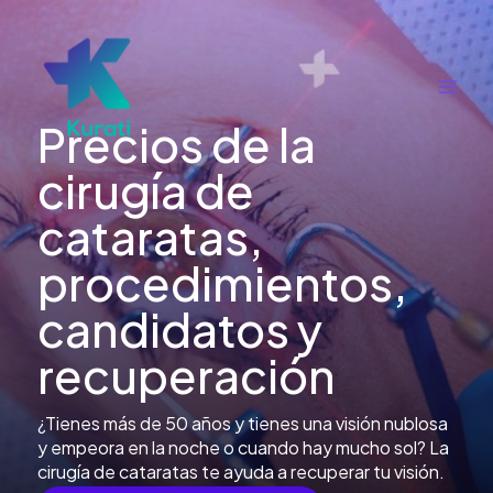
Ir
al
contenido
Main
Precios de la
Men
cirugía de
cataratas,
procedimientos,
candidatos y
recuperación
¿Tienes más de 50 años y tienes una visión nublosa
y empeora en la noche o cuando hay mucho sol? La
cirugía de cataratas te ayuda a recuperar tu visión.