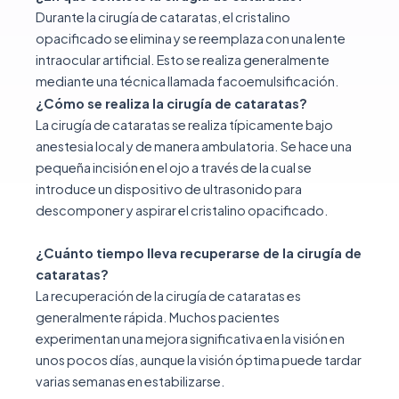
Durante la cirugía de cataratas, el cristalino
opacificado se elimina y se reemplaza con una lente
intraocular artificial. Esto se realiza generalmente
mediante una técnica llamada facoemulsificación.
¿Cómo se realiza la cirugía de cataratas?
La cirugía de cataratas se realiza típicamente bajo
anestesia local y de manera ambulatoria. Se hace una
pequeña incisión en el ojo a través de la cual se
introduce un dispositivo de ultrasonido para
descomponer y aspirar el cristalino opacificado.
¿Cuánto tiempo lleva recuperarse de la cirugía de
cataratas?
La recuperación de la cirugía de cataratas es
generalmente rápida. Muchos pacientes
experimentan una mejora significativa en la visión en
unos pocos días, aunque la visión óptima puede tardar
varias semanas en estabilizarse.