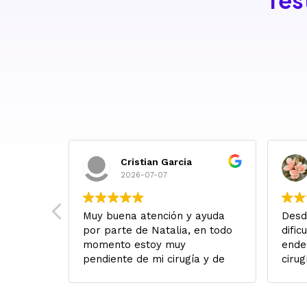
Tes
Cristian Garcia
2026-07-07
 Salí de
Muy buena atención y ayuda
Desd
con
por parte de Natalia, en todo
dific
alabras
momento estoy muy
ende
alidad
pendiente de mi cirugía y de
cirug
ables,
lo que necesitará, Lo
fuer
gentina
recomiendo con los ojos
cuan
muy
cerrados!
Yo v