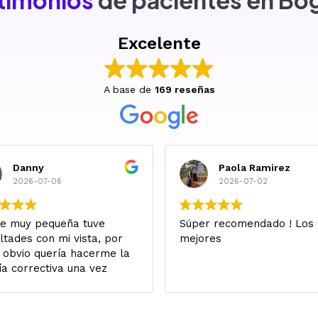
timonios
de pacientes en Bo
Excelente
A base de
169 reseñas
Danny
Paola Ramirez
2026-07-06
2026-07-02
e muy pequeña tuve
Súper recomendado ! Los
ultades con mi vista, por
mejores
 obvio quería hacerme la
ía correctiva una vez
a apta para esto en
to a edad.
ivo en Canadá, y en redes