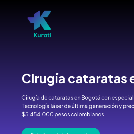
Ir
al
contenido
Cirugía
cataratas
Cirugía de cataratas en Bogotá con especiali
Tecnología láser de última generación y pre
$5.454.000 pesos colombianos.