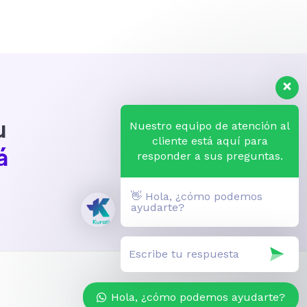
solucionaron mis dudas
siempre, quedé 10/10
u
Nuestro equipo de atención al
cliente está aquí para
á
responder a sus preguntas.
👋 Hola, ¿cómo podemos
ayudarte?
Hola, ¿cómo podemos ayudarte?