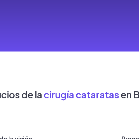
cios de la
cirugía
cataratas
en 
de la visión
Proce