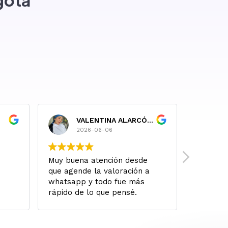
gotá
VALENTINA ALARCÓN RUIZ
P
2026-06-06
2
Muy buena atención desde
A ojo ce
que agende la valoración a
buscar 
whatsapp y todo fue más
Mi famil
rápido de lo que pensé.
todo ha 
Literalmente me valoraron y
atención
al siguiente día ya fue la
resultad
cirugía. Todo salió perfecto y