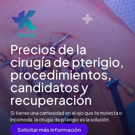
Ir
al
contenido
Main
Men
Precios de la
cirugía de pterigio,
procedimientos,
candidatos y
recuperación
Si tienes una carnosidad en el ojo que te molesta o
incomoda, la cirugía de pterigio es la solución.
Solicitar más información