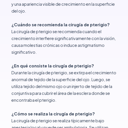
y una apariencia visible de crecimiento en la superficie
del ojo.
¿Cuándo se recomienda la cirugía de pterigio?
La cirugía de pterigio se recomienda cuando el
crecimiento interfiere significativamente con la visión,
causa molestias crónicas o induce astigmatismo
significativo.
¿En qué consiste la cirugía de pterigio?
Durante la cirugía de pterigio, se extirpa el crecimiento
anormal de tejido de la superficie del ojo. Luego, se
utiliza tejido del mismo ojo o un injerto de tejido de la
conjuntiva para cubrir el área de la esclera donde se
encontraba el pterigio.
¿Cómo se realiza la cirugía de pterigio?
La cirugía de pterigio se realiza típicamente bajo
anestesia local y puede ser ambulatoria. Se utilizan