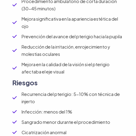
Procedimiento ambulatorio de corta duración
(30-45 minutos)
Mejora significativa en la apariencia estética del
ojo
Prevención del avance del pterigio hacia la pupila
Reducción de la irritación, enrojecimiento y
molestias oculares
Mejora en la calidad de la visión si el pterigio
afectaba el eje visual
Riesgos
Recurrencia del pterigio: 5-10% con técnica de
injerto
Infección: menos del 1%
Sangrado menor durante el procedimiento
Cicatrización anormal