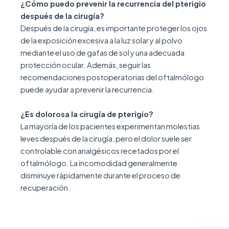
¿Cómo puedo prevenir la recurrencia del pterigio
después de la cirugía?
Después de la cirugía, es importante proteger los ojos
de la exposición excesiva a la luz solar y al polvo
mediante el uso de gafas de sol y una adecuada
protección ocular. Además, seguir las
recomendaciones postoperatorias del oftalmólogo
puede ayudar a prevenir la recurrencia.
¿Es dolorosa la cirugía de pterigio?
La mayoría de los pacientes experimentan molestias
leves después de la cirugía, pero el dolor suele ser
controlable con analgésicos recetados por el
oftalmólogo. La incomodidad generalmente
disminuye rápidamente durante el proceso de
recuperación.