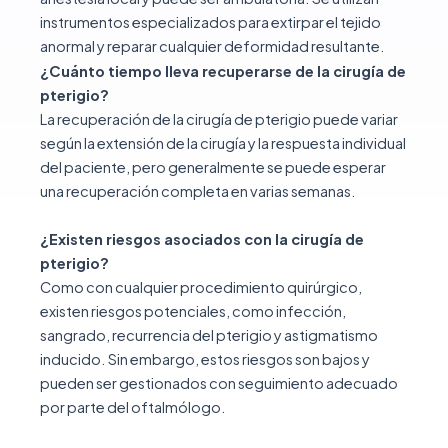
instrumentos especializados para extirpar el tejido
anormal y reparar cualquier deformidad resultante.
¿Cuánto tiempo lleva recuperarse de la cirugía de
pterigio?
La recuperación de la cirugía de pterigio puede variar
según la extensión de la cirugía y la respuesta individual
del paciente, pero generalmente se puede esperar
una recuperación completa en varias semanas.
¿Existen riesgos asociados con la cirugía de
pterigio?
Como con cualquier procedimiento quirúrgico,
existen riesgos potenciales, como infección,
sangrado, recurrencia del pterigio y astigmatismo
inducido. Sin embargo, estos riesgos son bajos y
pueden ser gestionados con seguimiento adecuado
por parte del oftalmólogo.