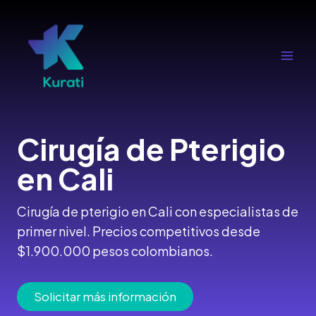
Ir
al
contenido
Main
Men
Cirugía de Pterigio
en Cali
Cirugía de pterigio en Cali con especialistas de
primer nivel. Precios competitivos desde
$1.900.000 pesos colombianos.
Solicitar más información