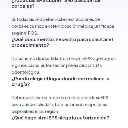
¿Todas las EPS cubren la extracción de
cordales?
Sí, todas las EPS deben cubrir extracciones de
cordales cuando existe indicación médica justificada
según el POS.
¿Qué documentos necesito para solicitar el
procedimiento?
Documento de identidad, carné de la EPS vigente y en
algunos casos, autorización previa de consulta
odontológica.
¿Puedo elegir el lugar donde me realicen la
cirugía?
Debe realizarse en la red de prestadores de su EPS,
pero puede solicitar información sobre opciones
disponibles en su región.
¿
Qué hago si mi EPS niega la autorización?