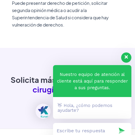
Puede presentar derecho de petición, solicitar
segunda opinión médica o acudir a la
Superintendencia de Salud si considera que hay
vulneración de derechos.
Nuestro equipo de atención al
Solicita más información sobre
cliente está aquí para responder
cirugía de cordales
a sus preguntas.
👋 Hola, ¿cómo podemos
ayudarte?