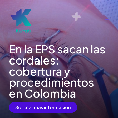
Ir
al
contenido
Main
Men
En la EPS sacan las
cordales:
cobertura y
procedimientos
en Colombia
Solicitar más información