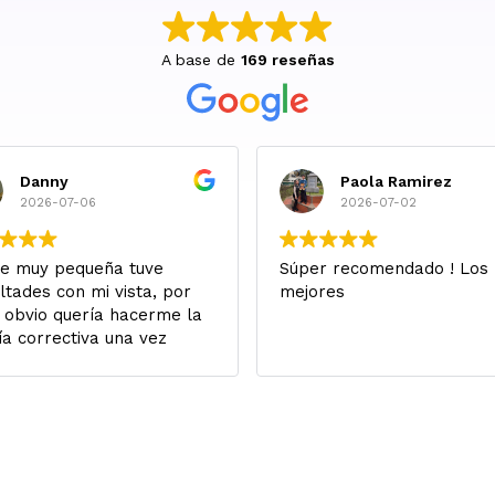
A base de
169 reseñas
Danny
Paola Ramirez
2026-07-06
2026-07-02
e muy pequeña tuve
Súper recomendado ! Los
ultades con mi vista, por
mejores
 obvio quería hacerme la
ía correctiva una vez
a apta para esto en
to a edad.
ivo en Canadá, y en redes
e Natalia Giraldo se
a operado con Kurati, y
e entonces por todo lo