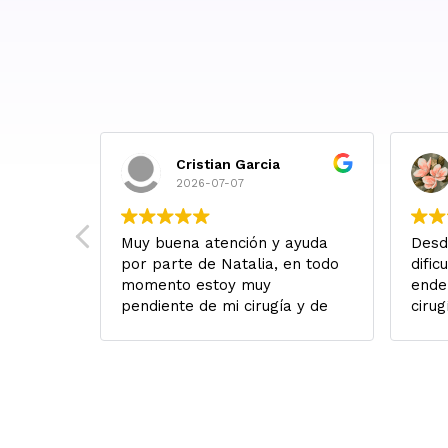
Cristian Garcia
2026-07-07
 Salí de
Muy buena atención y ayuda
Desd
con
por parte de Natalia, en todo
dific
alabras
momento estoy muy
ende
alidad
pendiente de mi cirugía y de
cirug
ables,
lo que necesitará, Lo
fuer
gentina
recomiendo con los ojos
cuan
muy
cerrados!
Yo v
vi qu
racias
habí
desd