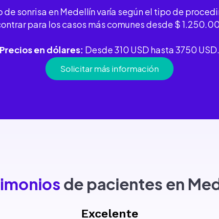
o de sonrisa en Medellín varía según el tipo de proced
ncontrar para los casos más comunes desde $ 1.250.
Precios en dólares:
Desde 310 USD hasta 3750 USD
Solicitar más información
timonios
de pacientes en Med
Excelente