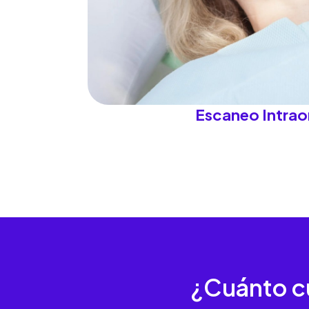
Escaneo Intrao
¿Cuánto cu