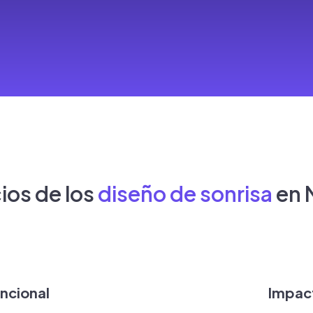
ios de los
diseño de sonrisa
en 
uncional
Impact