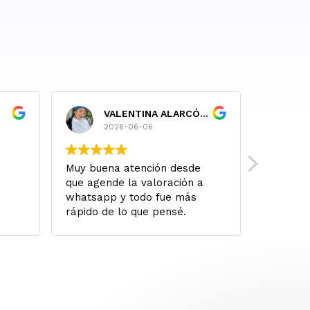
VALENTINA ALARCÓN RUIZ
P
2026-06-06
2
Muy buena atención desde
A ojo ce
que agende la valoración a
buscar 
whatsapp y todo fue más
Mi famil
rápido de lo que pensé.
todo ha 
Literalmente me valoraron y
atención
al siguiente día ya fue la
resultad
cirugía. Todo salió perfecto y
solucionaron mis dudas
siempre, quedé 10/10