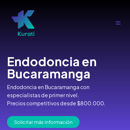
Ir
al
contenido
Main
Men
Endodoncia
en
Bucaramanga
Endodoncia en Bucaramanga con
especialistas de primer nivel.
Precios competitivos desde $800.000.
Solicitar más información