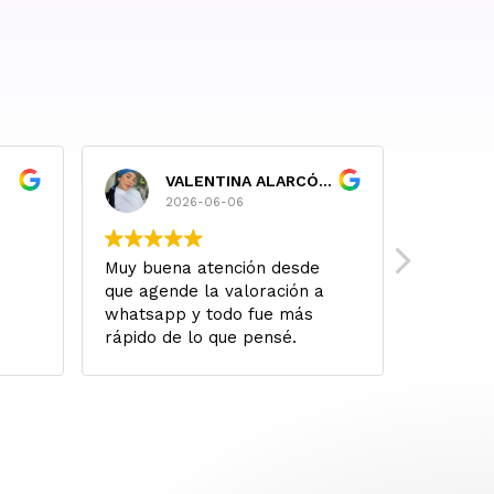
VALENTINA ALARCÓN RUIZ
P
2026-06-06
2
Muy buena atención desde
A ojo ce
que agende la valoración a
buscar 
whatsapp y todo fue más
Mi famil
rápido de lo que pensé.
todo ha 
Literalmente me valoraron y
atención
al siguiente día ya fue la
resultad
cirugía. Todo salió perfecto y
solucionaron mis dudas
siempre, quedé 10/10