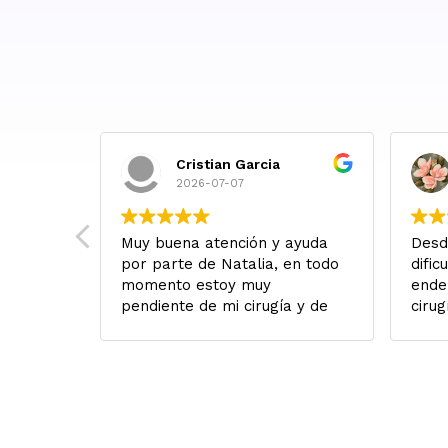
Cristian Garcia
2026-07-07
 Salí de
Muy buena atención y ayuda
Desd
con
por parte de Natalia, en todo
dific
alabras
momento estoy muy
ende
alidad
pendiente de mi cirugía y de
cirug
ables,
lo que necesitará, Lo
fuer
gentina
recomiendo con los ojos
cuan
muy
cerrados!
Yo v
vi qu
racias
habí
desd