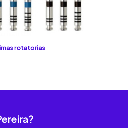
imas rotatorias
Pereira?