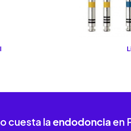
l
L
o cuesta la
endodoncia
en 