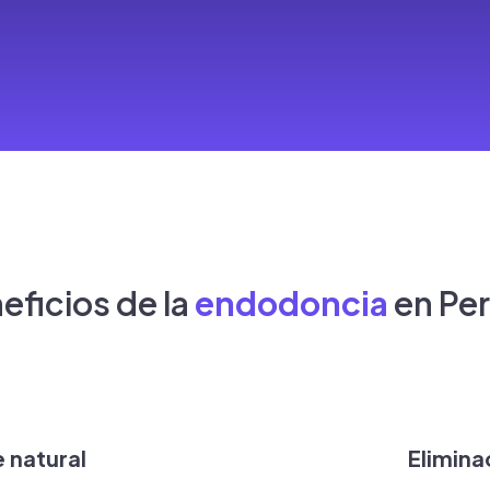
eficios de la
endodoncia
en Per
 natural
Elimina