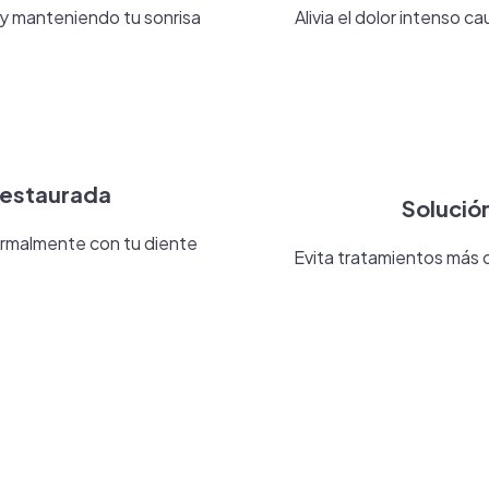
n y manteniendo tu sonrisa
Alivia el dolor intenso 
restaurada
Solució
ormalmente con tu diente
Evita tratamientos más