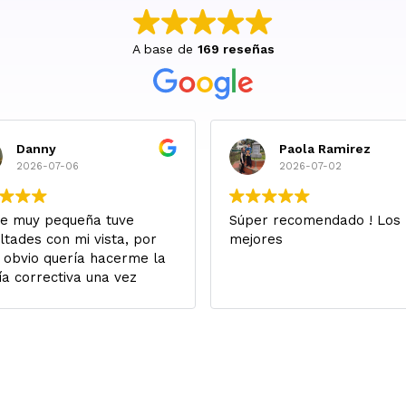
A base de
169 reseñas
Danny
Paola Ramirez
2026-07-06
2026-07-02
e muy pequeña tuve
Súper recomendado ! Los
ultades con mi vista, por
mejores
 obvio quería hacerme la
ía correctiva una vez
a apta para esto en
to a edad.
ivo en Canadá, y en redes
e Natalia Giraldo se
a operado con Kurati, y
e entonces por todo lo