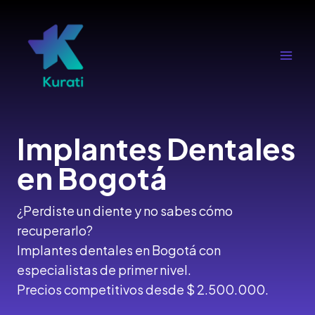
Ir
al
contenido
Main
Men
Implantes Dentales
en Bogotá
¿Perdiste un diente y no sabes cómo
recuperarlo?
Implantes dentales en Bogotá con
especialistas de primer nivel.
Precios competitivos desde $ 2.500.000.