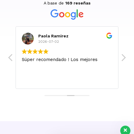
A base de
169 reseñas
Paola Ramirez
2026-07-02
Súper recomendado ! Los mejores
M
l
m
.
L
si
sa
s