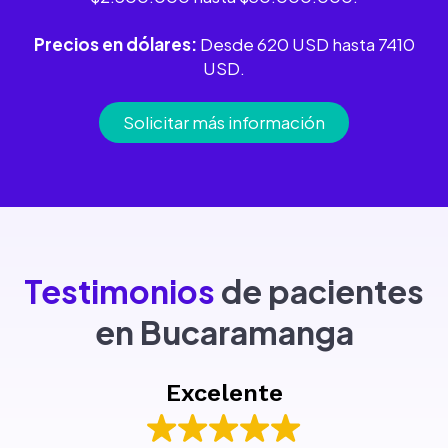
Precios en dólares:
Desde 620 USD hasta 7410
USD.
Solicitar más información
Testimonios
de pacientes
en Bucaramanga
Excelente