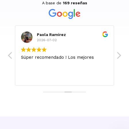
A base de
169 reseñas
Paola Ramirez
2026-07-02
Súper recomendado ! Los mejores
M
l
m
.
L
si
sa
s