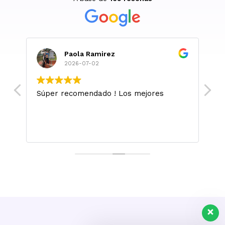
Paola Ramirez
2026-07-02
Súper recomendado ! Los mejores
M
l
m
.
L
si
sa
s