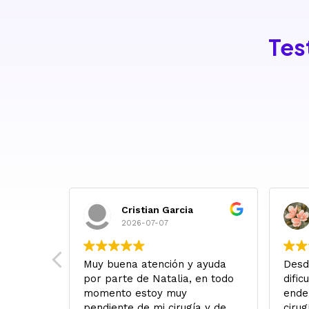
Tes
Cristian Garcia
2026-07-07
 Salí de
Muy buena atención y ayuda
Desd
con
por parte de Natalia, en todo
dific
alabras
momento estoy muy
ende
alidad
pendiente de mi cirugía y de
cirug