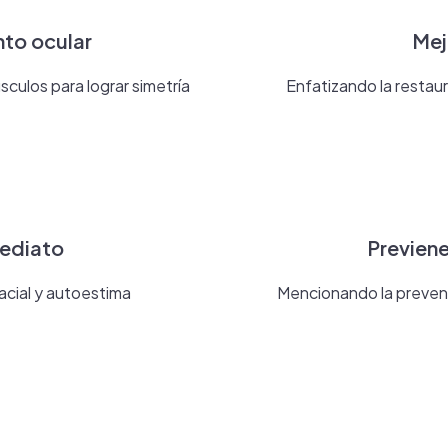
nto ocular
Mej
culos para lograr simetría
Enfatizando la restaur
mediato
Previene
facial y autoestima
Mencionando la prevenc