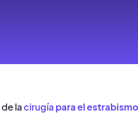
 de la
cirugía
para el estrabism