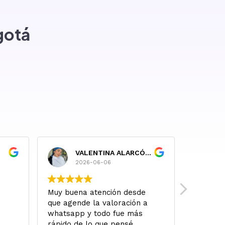
gotá
VALENTINA ALARCÓN RUIZ
P
2026-06-06
2
Muy buena atención desde
A ojo ce
que agende la valoración a
buscar 
whatsapp y todo fue más
Mi famil
rápido de lo que pensé.
todo ha 