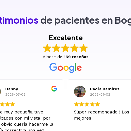
timonios
de pacientes en Bo
Excelente
A base de
169 reseñas
Danny
Paola Ramirez
2026-07-06
2026-07-02
e muy pequeña tuve
Súper recomendado ! Los
ultades con mi vista, por
mejores
 obvio quería hacerme la
ía correctiva una vez