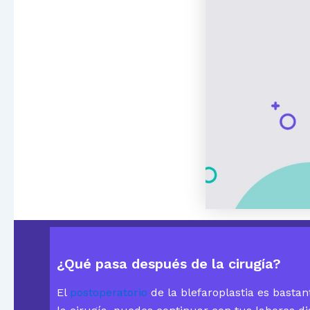
¿Qué pasa después de la cirugía?
El
postoperatorio
de la blefaroplastia es basta