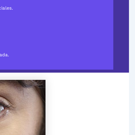
iales.
.
ada.