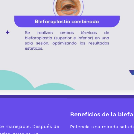
Beneficios de la blefa
nte manejable. Después de
Potencia una mirada saluda