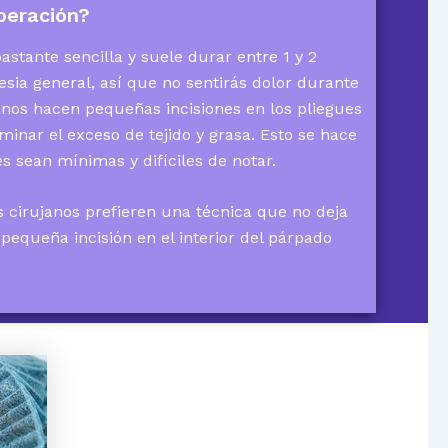
peración?
astante sencilla y suele durar entre 1 y 2
esia general, así que no sentirás dolor durante
anos hacen pequeñas incisiones en los pliegues
iminar el exceso de tejido y grasa. Esto se hace
s sean mínimas y difíciles de notar.
os cirujanos prefieren una técnica que no deja
pequeña incisión en el interior del párpado