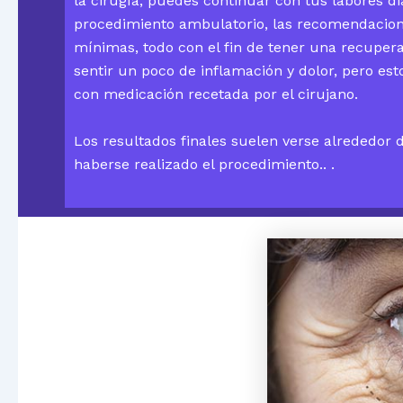
la cirugía, puedes continuar con tus labores di
procedimiento ambulatorio, las recomendacio
mínimas, todo con el fin de tener una recupera
sentir un poco de inflamación y dolor, pero es
con medicación recetada por el cirujano.
Los resultados finales suelen verse alrededor
haberse realizado el procedimiento.. .