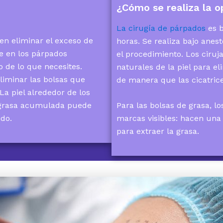
¿Cómo se realiza la o
La cirugía de párpados
es b
en eliminar el exceso de
horas. Se realiza bajo anest
se en los párpados
el procedimiento. Los ciruj
o de lo que necesites.
naturales de la piel para el
liminar las bolsas que
de manera que las cicatrice
La piel alrededor de los
Para las bolsas de grasa, l
la grasa acumulada puede
marcas visibles: hacen una 
ido.
para extraer la grasa.