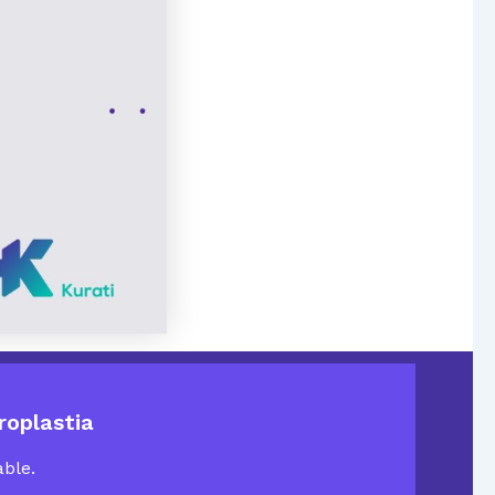
roplastia
ble.