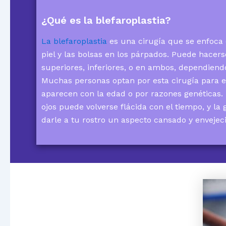
¿Qué es la blefaroplastia?
La blefaroplastia
es una cirugía que se enfoca 
piel y las bolsas en los párpados. Puede hacer
superiores, inferiores, o en ambos, dependiend
Muchas personas optan por esta cirugía para e
aparecen con la edad o por razones genéticas. 
ojos puede volverse flácida con el tiempo, y 
darle a tu rostro un aspecto cansado y envejec