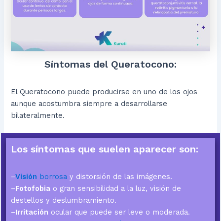
Síntomas del Queratocono:
El Queratocono puede producirse en uno de los ojos
aunque acostumbra siempre a desarrollarse
bilateralmente.
Los síntomas que suelen aparecer son:
–
Visión
borrosa
y distorsión de las imágenes.
–
Fotofobia
o gran sensibilidad a la luz, visión de
destellos y deslumbramiento.
–
Irritación
ocular que puede ser leve o moderada.