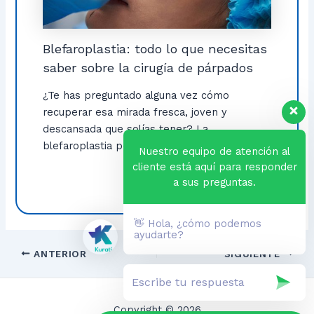
Blefaroplastia: todo lo que necesitas
saber sobre la cirugía de párpados
¿Te has preguntado alguna vez cómo
recuperar esa mirada fresca, joven y
descansada que solías tener? La
blefaroplastia podría ser […]
Nuestro equipo de atención al
cliente está aquí para responder
a sus preguntas.
👋 Hola, ¿cómo podemos
ayudarte?
Navegación
ANTERIOR
SIGUIENTE
de
entradas
Copyright © 2026