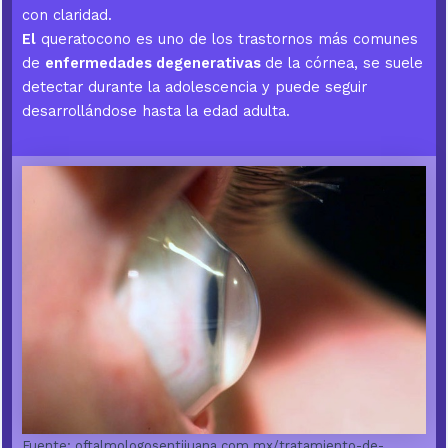
con claridad.
El
queratocono es uno de los trastornos más comunes
de
enfermedades degenerativas
de la córnea, se suele
detectar durante la adolescencia y puede seguir
desarrollándose hasta la edad adulta.
Fuente: oftalmologosentijuana.com.mx/tratamiento-de-