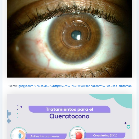
Fuente:
google.com/url?sa=i&url=https%3A%2F%2Fwww.rahhal.com%2Fcausas-sintomas