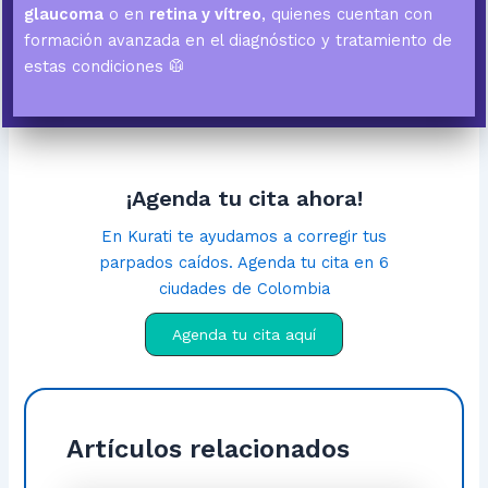
glaucoma
o en
retina y vítreo
, quienes cuentan con
formación avanzada en el diagnóstico y tratamiento de
estas condiciones 🥼
¡Agenda tu cita ahora!
En Kurati te ayudamos a corregir tus
parpados caídos. Agenda tu cita en 6
ciudades de Colombia
Agenda tu cita aquí
Artículos relacionados