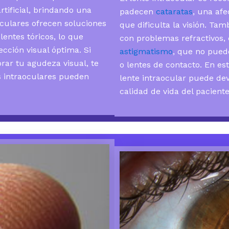
rtificial, brindando una
padecen
cataratas
, una afe
aoculares ofrecen soluciones
que dificulta la visión. Ta
lentes tóricos, lo que
con problemas refractivos,
cción visual óptima. Si
astigmatismo
, que no pued
rar tu agudeza visual, te
o lentes de contacto. En es
s intraoculares pueden
lente intraocular puede dev
calidad de vida del pacient