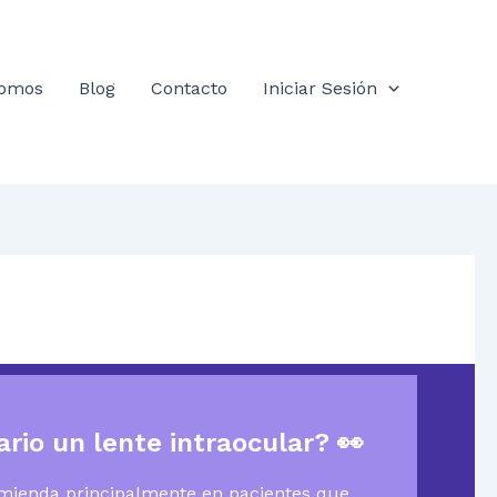
somos
Blog
Contacto
Iniciar Sesión
rio un lente intraocular?
👀
comienda principalmente en pacientes que