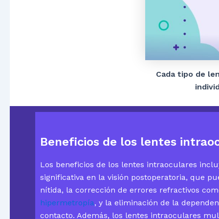
Cada tipo de le
indivi
Beneficios de los lentes intrao
Los beneficios de los lentes intraoculares inc
significativa en la visión postoperatoria, que 
nítida, la corrección de errores refractivos co
hipermetropía
, y la eliminación de la dependen
contacto. Además, los lentes intraoculares mu