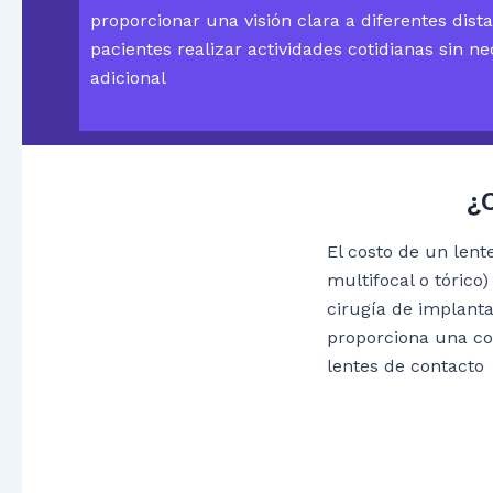
proporcionar una visión clara a diferentes dista
pacientes realizar actividades cotidianas sin n
adicional
¿
El costo de un lent
multifocal o tórico)
cirugía de implanta
proporciona una co
lentes de contacto