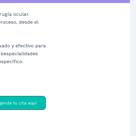
rugía ocular.
roceso, desde el
uado y efectivo para
ubespecialidades
specífico.
genda tu cita aquí