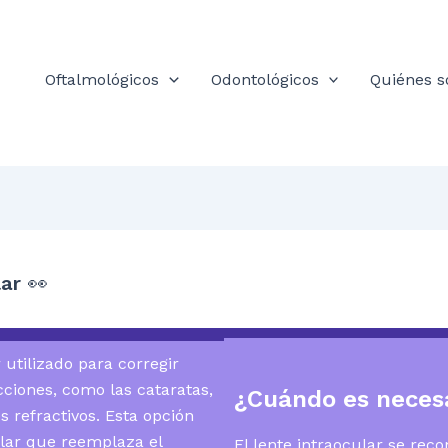
Oftalmológicos
Odontológicos
Quiénes 
lar
👀
 utilizado para corregir
ciones, como las cataratas,
¿Cuándo es necesa
s refractivos. Esta opción
ular que reemplaza el
El lente intraocular se re