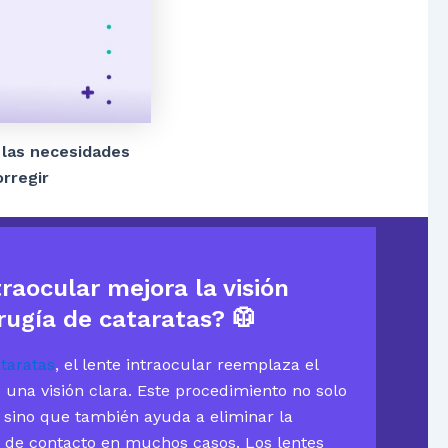
 las necesidades
orregir
raocular mejora la visión
rugía de cataratas?
🥼
taratas
, el lente intraocular reemplaza el
 una visión clara. Este procedimiento no solo
a, sino que también ayuda a eliminar la
s de contacto en muchos casos. Los lentes