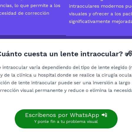
ncias, lo que permite a los
intraoculares modernos pu
ecesidad de corrección
visuales y ofrecer a los pac
significativamente mejorad
Cuánto cuesta un lente intraocular?
🧏
e intraocular varía dependiendo del tipo de lente elegido 
 y de la clínica u hospital donde se realice la cirugía ocula
ción de lente intraocular puede ser una inversión a largo
rrección visual permanente y reduce o elimina la necesid
Escríbenos por WhatsApp 📲
Y ponle fin a tu problema visual