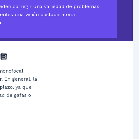
eden corregir una variedad de problemas
ientes una visión postoperatoria
a
🏻
(monofocal,
r. En general, la
 plazo, ya que
ad de gafas o