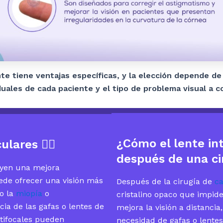
nte tiene ventajas específicas, y la elección depende de
duales de cada paciente y el tipo de problema visual a c
¿Cómo el lente int
culares
👌🏻
después de una ci
luyen una mejora
puede ofrecer una visión más
Después de la cirugía de
ca
mo la
miopía
o
cristalino opaco que impide
cia de las gafas o lentes de
mejora la visión a distanci
ltifocales pueden
necesidad de gafas o lente