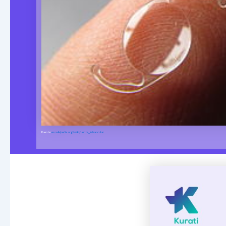
Fuente:
es.wikipedia.org/wiki/Lente_intraocular