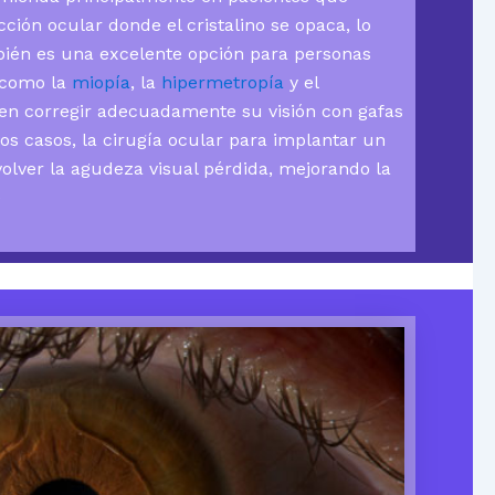
cción ocular donde el cristalino se opaca, lo
mbién es una excelente opción para personas
 como la
miopía
, la
hipermetropía
y el
en corregir adecuadamente su visión con gafas
tos casos, la cirugía ocular para implantar un
olver la agudeza visual pérdida, mejorando la
e