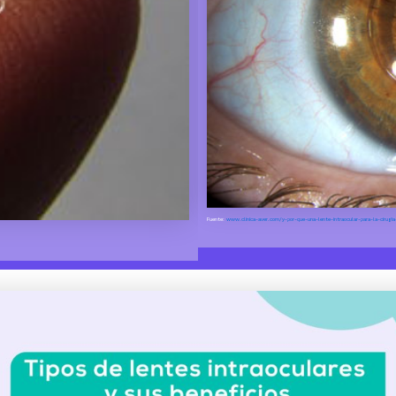
Fuente:
www.clinica-aver.com/y-por-que-una-lente-intraocular-para-la-cirugia