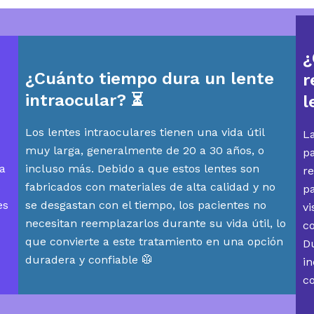
¿
¿Cuánto tiempo dura un lente
r
intraocular?
⏳
l
Los lentes intraoculares tienen una vida útil
La
muy larga, generalmente de 20 a 30 años, o
pa
 a
incluso más. Debido a que estos lentes son
re
fabricados con materiales de alta calidad y no
p
es
se desgastan con el tiempo, los pacientes no
vi
necesitan reemplazarlos durante su vida útil, lo
c
que convierte a este tratamiento en una opción
D
duradera y confiable 🥼
in
c