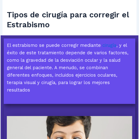
Tipos de cirugía para corregir el
Estrabismo
El estrabismo se puede corregir mediante
cirugía
, y el
éxito de este tratamiento depende de varios factores,
como la gravedad de la desviación ocular y la salud
general del paciente. A menudo, se combinan
diferentes enfoques, incluidos ejercicios oculares,
terapia visual y cirugía, para lograr los mejores
resultados