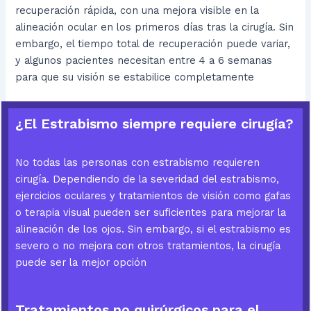
recuperación rápida, con una mejora visible en la
alineación ocular en los primeros días tras la cirugía. Sin
embargo, el tiempo total de recuperación puede variar,
y algunos pacientes necesitan entre 4 a 6 semanas
para que su visión se estabilice completamente
¿El Estrabismo siempre requiere cirugía?
No todas las personas con estrabismo requieren
cirugía. Dependiendo de la severidad del estrabismo,
ejercicios oculares y tratamientos de visión como gafas
o terapia visual pueden ser suficientes para mejorar la
alineación de los ojos. Sin embargo, si el estrabismo es
severo o no mejora con otros tratamientos, la cirugía
puede ser la mejor opción
Tratamientos no quirúrgicos para el