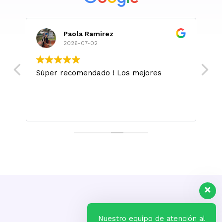
Paola Ramirez
2026-07-02
Súper recomendado ! Los mejores
M
l
m
.
L
si
sa
s
Nuestro equipo de atención al