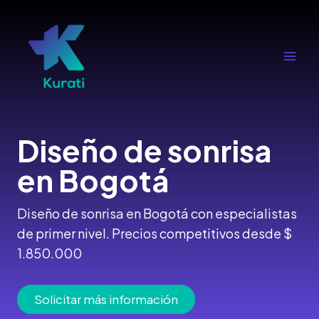
Ir
al
contenido
Main
Men
Diseño de sonrisa
en Bogotá
Diseño de sonrisa en Bogotá con especialistas
de primer nivel. Precios competitivos desde $
1.850.000
Solicitar más información