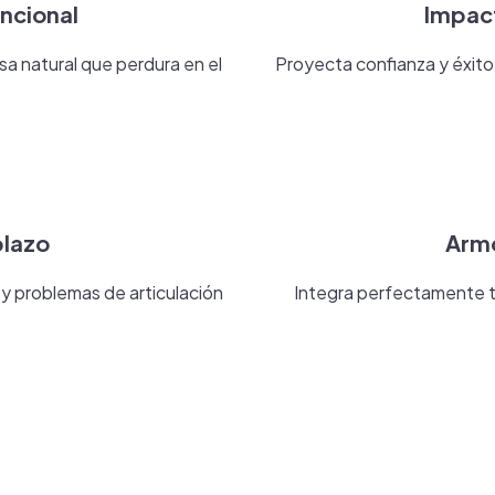
uncional
Impact
sa natural que perdura en el
Proyecta confianza y éxito
plazo
Armo
y problemas de articulación
Integra perfectamente tu