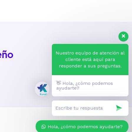
solucionaron mis dudas
siempre, quedé 10/10
eño
Nuestro equipo de atención al
cliente está aquí para
responder a sus preguntas.
👋 Hola, ¿cómo podemos
ayudarte?
Hola, ¿cómo podemos ayudarte?