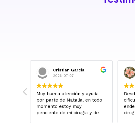
Cristian Garcia
2026-07-07
 Salí de
Muy buena atención y ayuda
Desd
con
por parte de Natalia, en todo
dific
alabras
momento estoy muy
ende
alidad
pendiente de mi cirugía y de
cirug
ables,
lo que necesitará, Lo
fuer
gentina
recomiendo con los ojos
cuan
muy
cerrados!
Yo v