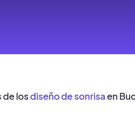
 de los
diseño de sonrisa
en Bu