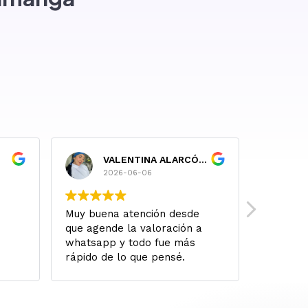
VALENTINA ALARCÓN RUIZ
P
2026-06-06
2
Muy buena atención desde
A ojo ce
que agende la valoración a
buscar 
whatsapp y todo fue más
Mi famil
rápido de lo que pensé.
todo ha 
Literalmente me valoraron y
atención
al siguiente día ya fue la
resultad
cirugía. Todo salió perfecto y