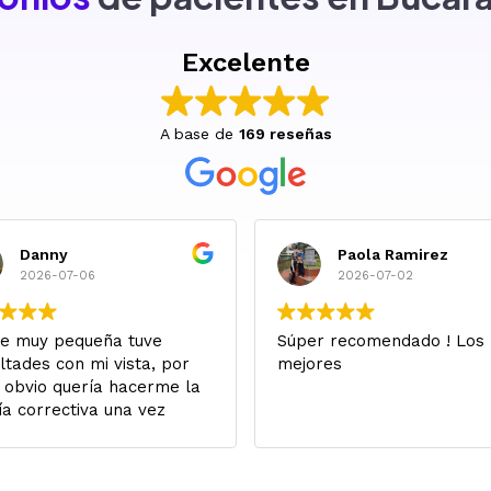
Excelente
A base de
169 reseñas
Danny
Paola Ramirez
2026-07-06
2026-07-02
e muy pequeña tuve
Súper recomendado ! Los
ultades con mi vista, por
mejores
 obvio quería hacerme la
ía correctiva una vez
a apta para esto en
to a edad.
ivo en Canadá, y en redes