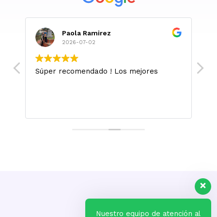
Paola Ramirez
2026-07-02
Súper recomendado ! Los mejores
M
l
m
.
L
si
sa
s
Nuestro equipo de atención al