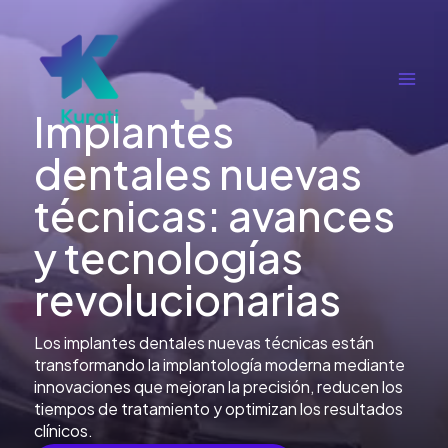
Ir
al
contenido
Main
Implantes
Men
dentales nuevas
técnicas: avances
y tecnologías
revolucionarias
Los implantes dentales nuevas técnicas están
transformando la implantología moderna mediante
innovaciones que mejoran la precisión, reducen los
tiempos de tratamiento y optimizan los resultados
clínicos.